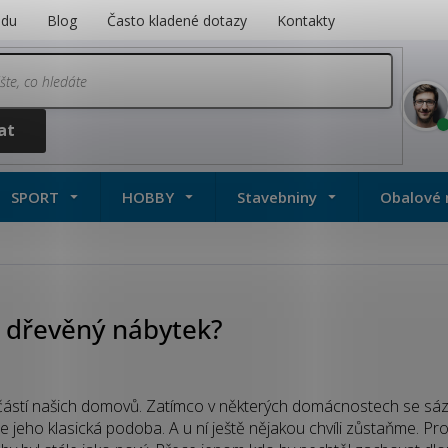
odu
Blog
Často kladené dotazy
Kontakty
SPORT
HOBBY
Stavebniny
Obalové 
o dřevěný nábytek?
částí našich domovů. Zatímco v některých domácnostech se sáz
je jeho klasická podoba. A u ní ještě nějakou chvíli zůstaňme. Pr