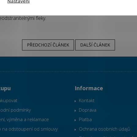
Nastavení
voskovaný dřevěný nábytek. Ten bývá nejnáchylnější na poškozen
hu. U voskovaného nábytku je nutné opravdu dbát na sucho – tek
odstranitelnými fleky.
PŘEDCHOZÍ ČLÁNEK
DALŠÍ ČLÁNEK
kupu
Informace
akupovat
Kontakt
odní podmínky
Doprava
ní, výměna a reklamace
Platba
o na odstoupení od smlouvy
Ochrana osobních údajů