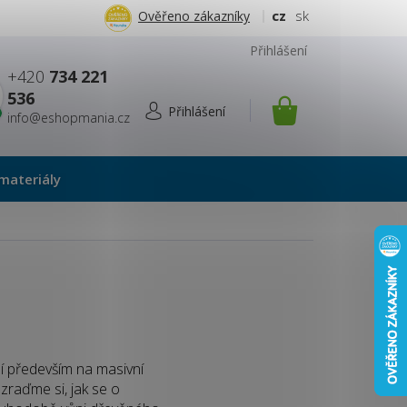
cz
sk
Ověřeno zákazníky
Přihlášení
+420
734 221
536
info@eshopmania.cz
NÁKUPNÍ
KOŠÍK
materiály
í především na masivní
ozraďme si, jak se o