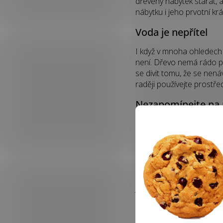
dřevěný nábytek starat, 
nábytku i jeho prvotní k
Voda je nepřítel
I když v mnoha ohledech 
není. Dřevo nemá rádo př
se divit tomu, že se nená
raději používejte prostř
Nezapomínejte na
Mnohý dřevěný nábytek (v
povrchovou úpravou. Ta b
úpravou, je zapotřebí je
dokonce i ze dřeva, kter
pravidelně nanášet, dřev
Jiné druhy dřevěného náby
že lak na nábytek musíte 
Lakovaný a hezky lesknou