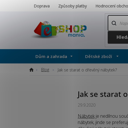
Přejít
Doprava
Způsoby platby
Hodnocení obch
na
obsah
Dům a zahrada
Dětské zboží
Blog
Domů
Jak se starat o dřevěný nábytek?
Jak se starat 
29.9.2020
Nábytek
je nedílnou sou
nábytek, jinde se preferu