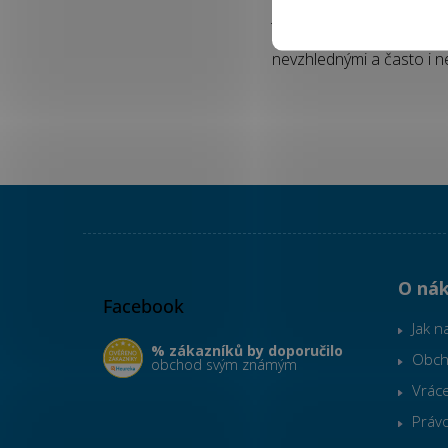
Ještě jinak se pečuje o 
něm neusazuje tolik prac
nevzhlednými a často i ne
Z
á
p
O ná
Facebook
a
t
Jak n
í
% zákazníků by doporučilo
Obch
obchod svým známým
Vráce
Práv