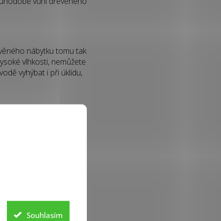
dlouhodobě vůni dřevěného
řevěného nábytku tomu tak
ysoké vlhkosti, nemůžete
odě vyhýbat i při úklidu,
 je opatřen nějakou
opatřen olejovou
rozeně vysychá, a to
te olejovou vrstvu
i v tomto případě platí,
a si to rozmyslet.
Souhlasím