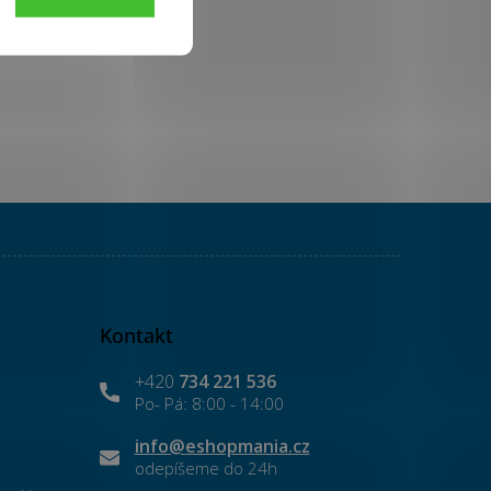
í. Na druhou stranu se na
utiny se projevují
Kontakt
+420
734 221 536
info
@
eshopmania.cz