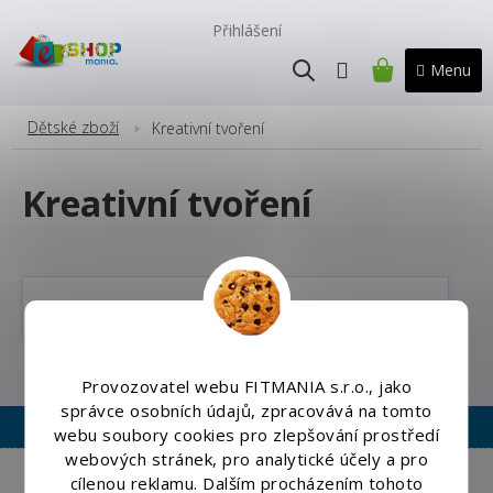
Přejít
na
Přihlášení
obsah
NÁKUPNÍ
KOŠÍK
Dětské zboží
Kreativní tvoření
Kreativní tvoření
Kreslící tabulky a šablony
Provozovatel webu FITMANIA s.r.o., jako
správce osobních údajů, zpracovává na tomto
webu soubory cookies pro zlepšování prostředí
webových stránek, pro analytické účely a pro
Copyright 2026
Eshopmania.cz
. Všechna práva vyhrazena.
cílenou reklamu. Dalším procházením tohoto