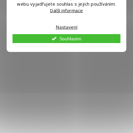
Upravit nastavení cookies
webu vyjadřujete souhlas s jejich používáním.
Další informace
Vytvořil
Shoptet
|
Nakódoval eshopGuru
Nastavení
Souhlasím