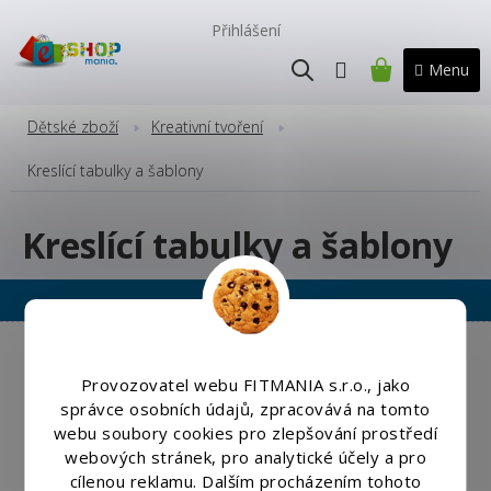
Přejít
na
Přihlášení
obsah
NÁKUPNÍ
KOŠÍK
Dětské zboží
Kreativní tvoření
Kreslící tabulky a šablony
Kreslící tabulky a šablony
Copyright 2026
Eshopmania.cz
. Všechna práva vyhrazena.
Upravit nastavení cookies
Provozovatel webu FITMANIA s.r.o., jako
správce osobních údajů, zpracovává na tomto
Vytvořil
Shoptet
|
Nakódoval eshopGuru
webu soubory cookies pro zlepšování prostředí
webových stránek, pro analytické účely a pro
cílenou reklamu. Dalším procházením tohoto