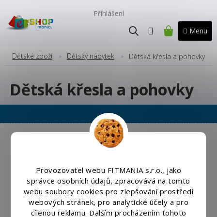
Přejít
na
Přihlášení
obsah
NÁKUPNÍ
KOŠÍK
Dětské zboží
Dětský nábytek
Dětská křesla a pohovky
Dětská křesla a pohovky
Copyright 2026
Eshopmania.cz
. Všechna práva vyhrazena.
Upravit nastavení cookies
Vytvořil
Shoptet
|
Nakódoval eshopGuru
Provozovatel webu FITMANIA s.r.o., jako
správce osobních údajů, zpracovává na tomto
webu soubory cookies pro zlepšování prostředí
webových stránek, pro analytické účely a pro
cílenou reklamu. Dalším procházením tohoto