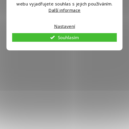
Upravit nastavení cookies
webu vyjadřujete souhlas s jejich používáním.
Další informace
Vytvořil
Shoptet
|
Nakódoval eshopGuru
Nastavení
Souhlasím