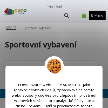
Přejít
na
Přihlášení
obsah
NÁKUPNÍ
KOŠÍK
SPORT
Sportovní vybavení
Sportovní vybavení
Vodní sporty a paddleboardy
Provozovatel webu FITMANIA s.r.o., jako
správce osobních údajů, zpracovává na tomto
webu soubory cookies pro zlepšování prostředí
webových stránek, pro analytické účely a pro
Copyright 2026
Eshopmania.cz
. Všechna práva vyhrazena.
cílenou reklamu. Dalším procházením tohoto