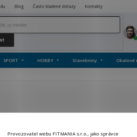
odu
Blog
Často kladené dotazy
Kontakty
SPORT
HOBBY
Stavebniny
Obalové 
Činky a příslušenství
Podložky na cvičení
Provozovatel webu FITMANIA s.r.o., jako správce