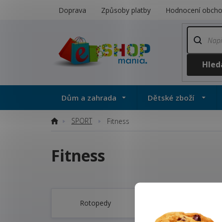
Přejít
Doprava
Způsoby platby
Hodnocení obch
na
obsah
Dům a zahrada
Dětské zboží
SPORT
Domů
Fitness
Fitness
Rotopedy