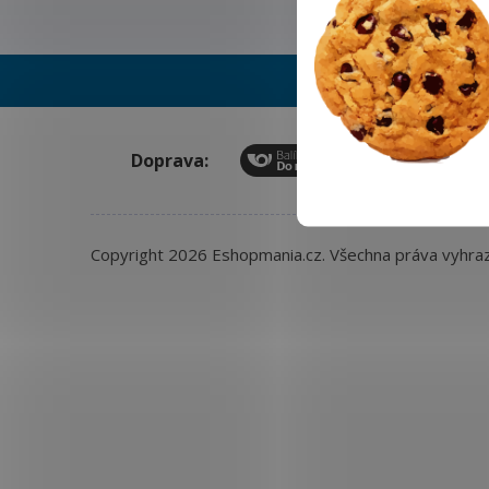
Doprava:
Copyright 2026
Eshopmania.cz
. Všechna práva vyhra