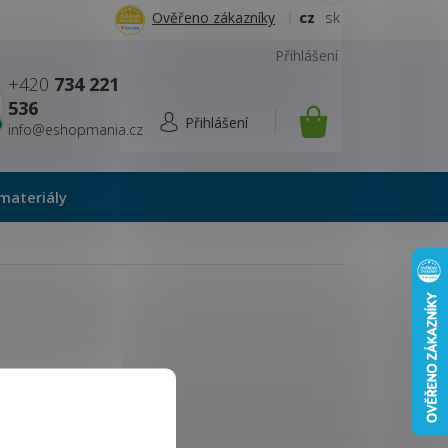
cz
sk
Ověřeno zákazníky
Přihlášení
+420
734 221
536
info@eshopmania.cz
NÁKUPNÍ
KOŠÍK
materiály