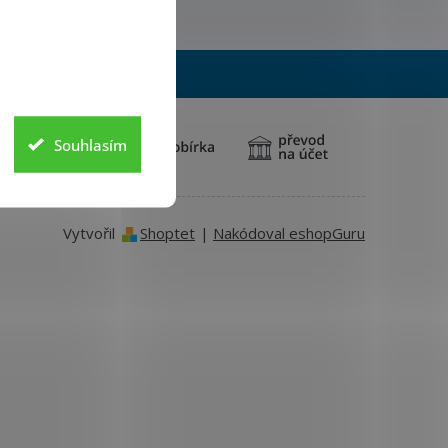
Souhlasím
Vytvořil
Shoptet
|
Nakódoval eshopGuru