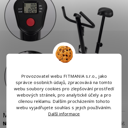
Provozovatel webu FITMANIA s.r.o., jako
správce osobních údajů, zpracovává na tomto
webu soubory cookies pro zlepšování prostředí
webových stránek, pro analytické účely a pro
cílenou reklamu. Dalším procházením tohoto
webu vyjadřujete souhlas s jejich používáním.
Monitorovací počítač
Další informace
Na řídítkách je panel s počítadlem
, který monitoruje váš trénink. Můžete ovládat: