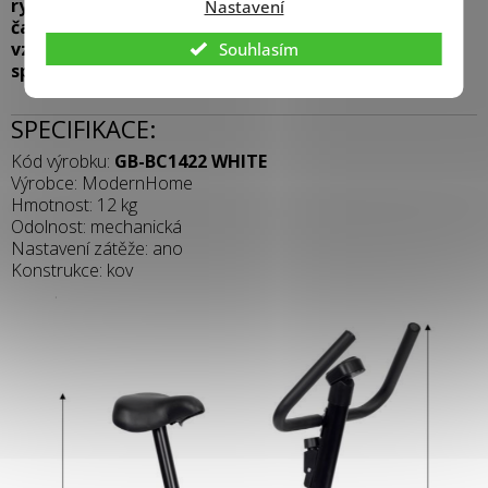
rychlost
Nastavení
čas cvičení
vzdálenost
Souhlasím
spálené kalorie
SPECIFIKACE:
Kód výrobku:
GB-BC1422 WHITE
Výrobce: ModernHome
Hmotnost: 12 kg
Odolnost: mechanická
Nastavení zátěže: ano
Konstrukce: kov
.