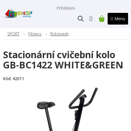
Přejít
na
Přihlášení
obsah
NÁKUPNÍ
KOŠÍK
SPORT
Fitness
Rotopedy
Stacionární cvičební kolo
GB-BC1422 WHITE&GREEN
Kód:
42011