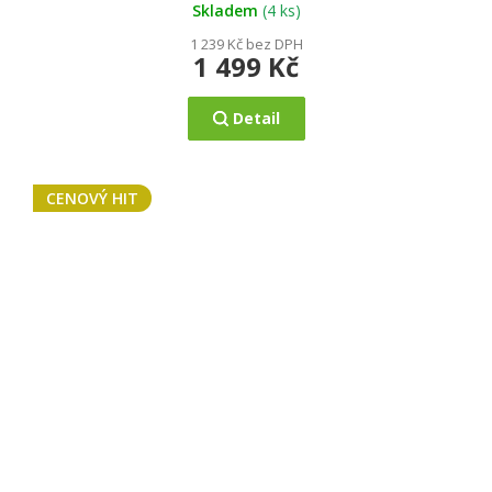
5
Skladem
(4 ks)
hvězdiček.
1 239 Kč bez DPH
1 499 Kč
Detail
CENOVÝ HIT