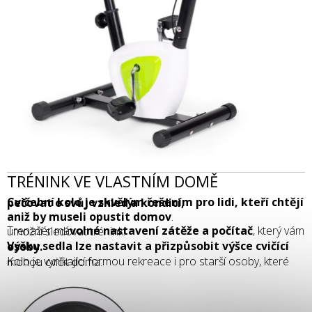
TRÉNINK VE VLASTNÍM DOMĚ
Cvičební kolo je skvělým řešením pro lidi, kteří chtějí pečovat o svůj vzhled a kondici,
aniž by museli opustit domov
.
Trenažér má
volné nastavení zátěže a počítač
, který vám umožní sledovat trénink.
Výšku sedla lze nastavit a přizpůsobit výšce cvičící osoby.
Kolo je vynikající formou rekreace i pro starší osoby, které mohou cvičit doma.