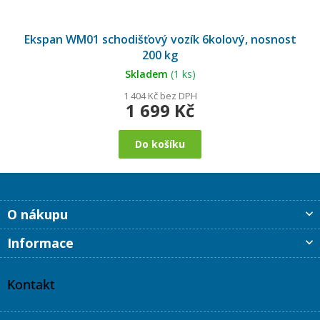
Ekspan WM01 schodišťový vozík 6kolový, nosnost
200 kg
Skladem
(1 ks)
1 404 Kč bez DPH
1 699 Kč
Do košíku
Z
O nákupu
á
p
Informace
a
t
í
Kontakt