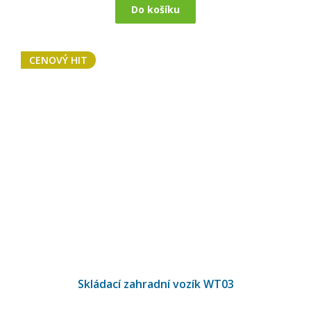
Do košíku
CENOVÝ HIT
Průměrné
hodnocení
Skládací zahradní vozík WT03
produktu
je
5,0
z