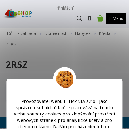
Přejít
na
Přihlášení
obsah
NÁKUPNÍ
KOŠÍK
Dům a zahrada
Domácnost
Nábytek
Křesla
2RSZ
2RSZ
Herní křesla
Provozovatel webu FITMANIA s.r.o., jako
správce osobních údajů, zpracovává na tomto
webu soubory cookies pro zlepšování prostředí
webových stránek, pro analytické účely a pro
cílenou reklamu. Dalším procházením tohoto