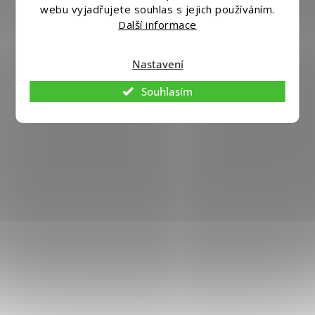
webu vyjadřujete souhlas s jejich používáním.
Copyright 2026
Eshopmania.cz
. Všechna práva vyhrazena.
Další informace
Upravit nastavení cookies
Vytvořil
Shoptet
|
Nakódoval eshopGuru
Nastavení
Souhlasím