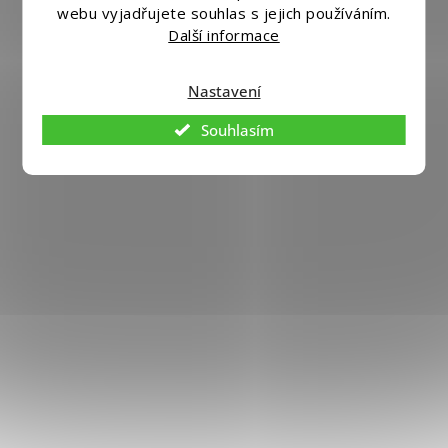
webu vyjadřujete souhlas s jejich používáním.
Copyright 2026
Eshopmania.cz
. Všechna práva vyhrazena.
Další informace
Upravit nastavení cookies
Vytvořil
Shoptet
|
Nakódoval eshopGuru
Nastavení
Souhlasím