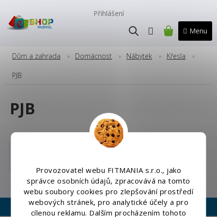
Přejít
na
Přihlášení
obsah
NÁKUPNÍ
KOŠÍK
Dům a zahrada
Domácnost
Nábytek
Křesla
PJB
PJB
Herní křesla
Provozovatel webu FITMANIA s.r.o., jako
správce osobních údajů, zpracovává na tomto
webu soubory cookies pro zlepšování prostředí
webových stránek, pro analytické účely a pro
cílenou reklamu. Dalším procházením tohoto