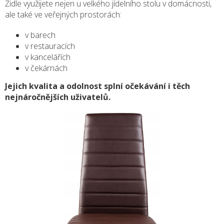
Židle využijete nejen u velkého jídelního stolu v domácnosti,
ale také ve veřejných prostorách:
v barech
v restauracích
v kancelářích
v čekárnách
Jejich kvalita a odolnost splní očekávání i těch
nejnáročnějších uživatelů.