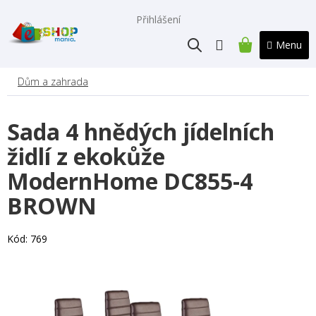
Přejít
na
Přihlášení
obsah
NÁKUPNÍ
KOŠÍK
Dům a zahrada
Sada 4 hnědých jídelních
židlí z ekokůže
ModernHome DC855-4
BROWN
Kód:
769