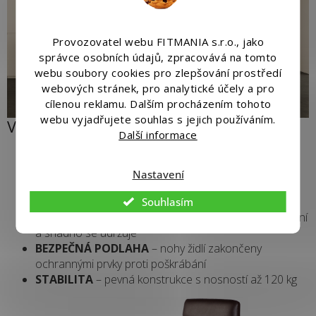
Provozovatel webu FITMANIA s.r.o., jako
správce osobních údajů, zpracovává na tomto
webu soubory cookies pro zlepšování prostředí
webových stránek, pro analytické účely a pro
cílenou reklamu. Dalším procházením tohoto
webu vyjadřujete souhlas s jejich používáním.
VŠE, CO POTŘEBUJETE VĚDĚT
Další informace
KOMFORT
– vhodně profilované vysoké opěradlo a
výplň z kvalitní PU pěny
Nastavení
DESIGN
– hnědé čalounění v kombinaci s černými
nohami působí velmi elegantně
Souhlasím
SNADNÉ ČIŠTĚNÍ
– ekokůže je odolná proti znečištění
a snadno se udržuje
BEZPEČNÁ PODLAHA
– nohy židlí zakončeny
ochrannými prvky proti poškrábání
STABILITA
– pevná konstrukce s nosností až 120 kg