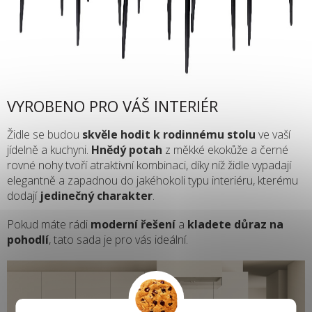
VYROBENO PRO VÁŠ INTERIÉR
Židle se budou
skvěle hodit k rodinnému stolu
ve vaší
jídelně a kuchyni.
Hnědý potah
z měkké ekokůže a černé
rovné nohy tvoří atraktivní kombinaci, díky níž židle vypadají
elegantně a zapadnou do jakéhokoli typu interiéru, kterému
dodají
jedinečný charakter
.
Pokud máte rádi
moderní řešení
a
kladete důraz na
pohodlí
, tato sada je pro vás ideální.