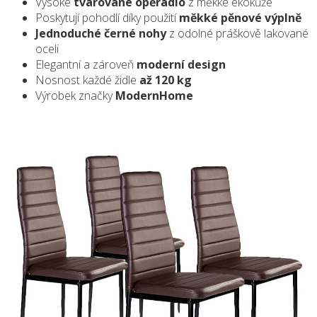
Vysoké
tvarované opěradlo
z měkké ekokůže
Poskytují pohodlí díky použití
měkké pěnové výplně
Jednoduché černé nohy
z odolné práškově lakované
oceli
Elegantní a zároveň
moderní design
Nosnost každé židle
až 120 kg
Výrobek značky
ModernHome