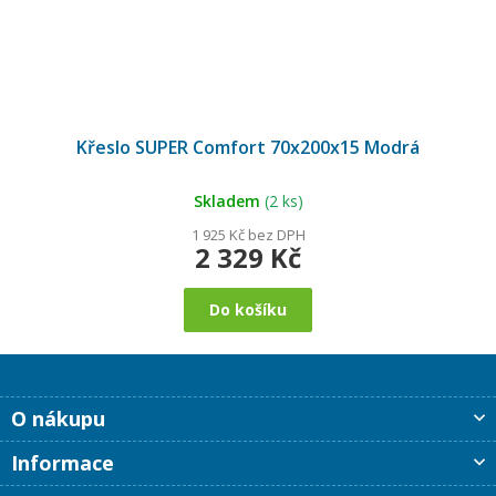
Průměrné
hodnocení
Křeslo SUPER Comfort 70x200x15 Modrá
produktu
je
5,0
z
5
Skladem
(2 ks)
hvězdiček.
1 925 Kč bez DPH
2 329 Kč
Do košíku
Z
O nákupu
á
p
Informace
a