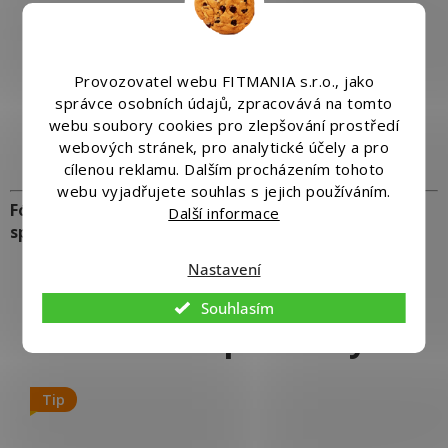
Ochrana stavebních materiálů
při skladování
Dočasná hydroizolace
stavebních konstrukcí
Provozovatel webu FITMANIA s.r.o., jako
Zakrytí střech, okenních rámů, fasád
při
správce osobních údajů, zpracovává na tomto
montážních a dokončovacích pracích
webu soubory cookies pro zlepšování prostředí
webových stránek, pro analytické účely a pro
Ochrana podlah
během rekonstrukcí a malování
cílenou reklamu. Dalším procházením tohoto
webu vyjadřujete souhlas s jejich používáním.
Fólie PEFOLIA TYP 200 – jistota sucha, čistoty a
Další informace
spolehlivé ochrany na každé stavbě.
Nastavení
Souhlasím
Tip