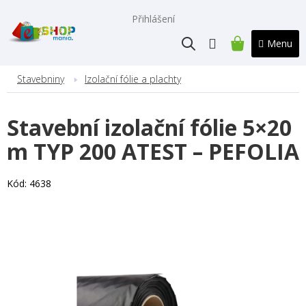
Přejít
na
Přihlášení
obsah
NÁKUPNÍ
KOŠÍK
Stavebniny
Izolační fólie a plachty
Stavební izolační fólie 5×20
m TYP 200 ATEST – PEFOLIA
Kód:
4638