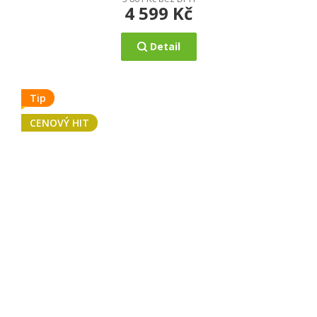
4 599 Kč
Detail
Tip
CENOVÝ HIT
Průměrné