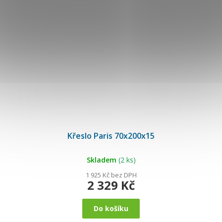
Průměrné
hodnocení
Křeslo Paris 70x200x15
produktu
je
5,0
z
5
Skladem
(2 ks)
hvězdiček.
1 925 Kč bez DPH
2 329 Kč
Do košíku