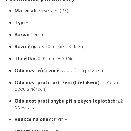
Materiál:
Polyetylen (PE)
Typ:
A
Barva:
Černá
Rozměry:
5 × 20 m (šířka × délka)
Tloušťka:
0,05 mm (± 50 %)
Odolnost vůči vodě:
vodotěsná při 2 kPa
Odolnost proti roztržení (hřebíkem):
≥ 35 N (v
obou směrech)
Odolnost proti ohybu při nízkých teplotách:
až
do −30 °C
Reakce na oheň:
třída F