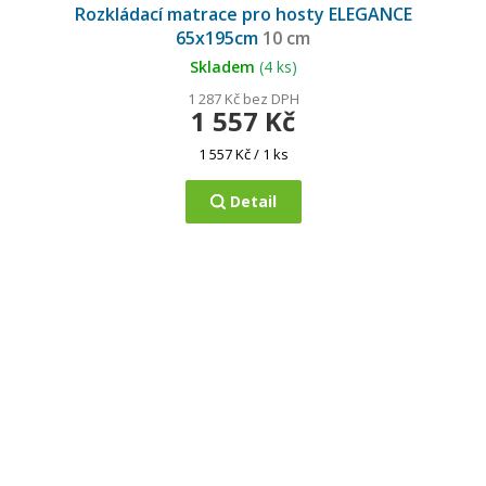
hodnocení
Rozkládací matrace pro hosty ELEGANCE
produktu
je
65x195cm
10 cm
5,0
z
5
Skladem
(4 ks)
hvězdiček.
1 287 Kč bez DPH
1 557 Kč
Měrná
1 557 Kč / 1 ks
cena:
Detail