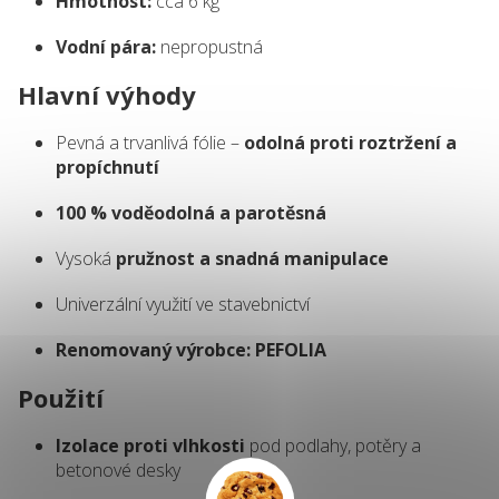
Hmotnost:
cca 6 kg
Vodní pára:
nepropustná
Hlavní výhody
Pevná a trvanlivá fólie –
odolná proti roztržení a
propíchnutí
100 % voděodolná a parotěsná
Vysoká
pružnost a snadná manipulace
Univerzální využití ve stavebnictví
Renomovaný výrobce: PEFOLIA
Použití
Izolace proti vlhkosti
pod podlahy, potěry a
betonové desky