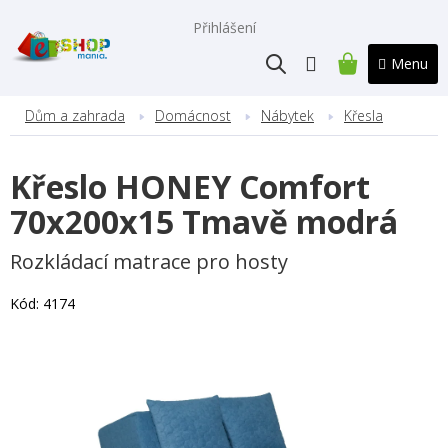
Přejít
na
Přihlášení
obsah
NÁKUPNÍ
KOŠÍK
Dům a zahrada
Domácnost
Nábytek
Křesla
Křeslo HONEY Comfort
70x200x15 Tmavě modrá
Rozkládací matrace pro hosty
Kód:
4174