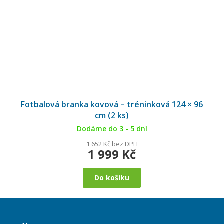
Fotbalová branka kovová – tréninková 124 × 96
cm (2 ks)
Dodáme do 3 - 5 dní
1 652 Kč bez DPH
1 999 Kč
Do košíku
Z