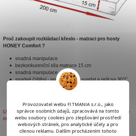
Proč zakoupit rozkládací křeslo - matraci pro hosty
HONEY Comfort ?
snadná manipulace
bezkonkurenční síla matrace 15 cm
snadná manipulace
snadné čištění - potah lze celý sundat a prát na
30°C
odolnost - je vyrobená z moderní tvarově stálé PUR
pěny
skvělá cena
Provozovatel webu FITMANIA s.r.o., jako
správce osobních údajů, zpracovává na tomto
Upozorňujeme, že díky rozlišení monitoru se barva výrobku
webu soubory cookies pro zlepšování prostředí
může nepatrně lišit od obrázku.
webových stránek, pro analytické účely a pro
cílenou reklamu. Dalším procházením tohoto