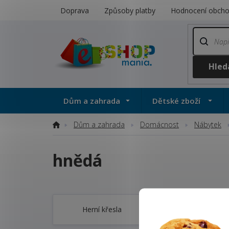
Přejít
Doprava
Způsoby platby
Hodnocení obch
na
obsah
Dům a zahrada
Dětské zboží
Dům a zahrada
Domácnost
Nábytek
Domů
hnědá
Herní křesla