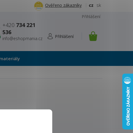
cz
sk
Ověřeno zákazníky
Přihlášení
+420
734 221
536
info@eshopmania.cz
NÁKUPNÍ
KOŠÍK
materiály