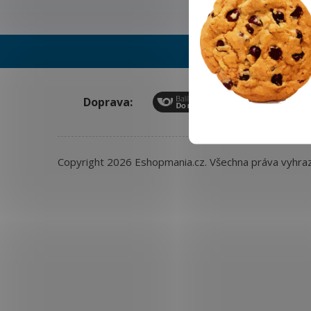
Doprava:
Copyright 2026
Eshopmania.cz
. Všechna práva vyhra