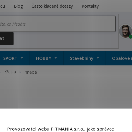
odu
Blog
Často kladené dotazy
Kontakty
SPORT
HOBBY
Stavebniny
Obalové 
Křesla
hnědá
Provozovatel webu FITMANIA s.r.o., jako správce