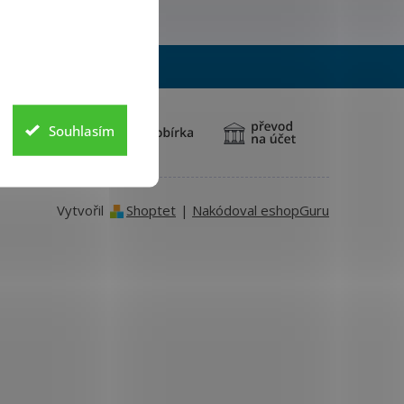
Souhlasím
Vytvořil
Shoptet
|
Nakódoval eshopGuru