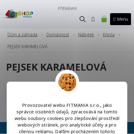
Přejít
na
Přihlášení
obsah
NÁKUPNÍ
KOŠÍK
Dům a zahrada
Domácnost
Nábytek
Křesla
PEJSEK KARAMELOVÁ
PEJSEK KARAMELOVÁ
Herní křesla
Provozovatel webu FITMANIA s.r.o., jako
správce osobních údajů, zpracovává na tomto
webu soubory cookies pro zlepšování prostředí
webových stránek, pro analytické účely a pro
cílenou reklamu. Dalším procházením tohoto