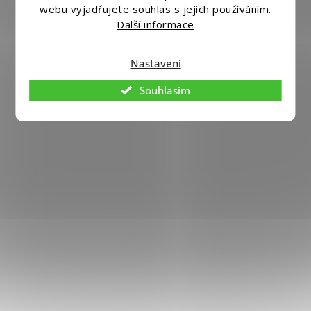
webu vyjadřujete souhlas s jejich používáním.
Copyright 2026
Eshopmania.cz
. Všechna práva vyhrazena.
Další informace
Upravit nastavení cookies
Vytvořil
Shoptet
|
Nakódoval eshopGuru
Nastavení
Souhlasím