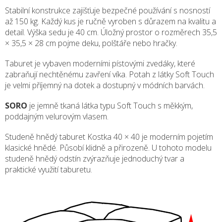
Stabilní konstrukce zajišťuje bezpečné používání s nosností
až 150 kg. Každý kus je ručně vyroben s důrazem na kvalitu a
detail. Výška sedu je 40 cm. Úložný prostor o rozměrech 35,5
× 35,5 × 28 cm pojme deku, polštáře nebo hračky.
Taburet je vybaven moderními pístovými zvedáky, které
zabraňují nechtěnému zavření víka. Potah z látky Soft Touch
je velmi příjemný na dotek a dostupný v módních barvách.
SORO
je jemně tkaná látka typu Soft Touch s měkkým,
poddajným velurovým vlasem.
Studeně hnědý taburet Kostka 40 × 40 je moderním pojetím
klasické hnědé. Působí klidně a přirozeně. U tohoto modelu
studeně hnědý odstín zvýrazňuje jednoduchý tvar a
praktické využití taburetu.