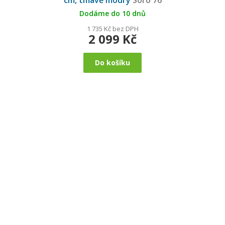
cm, tmavě modrý
Soro 76
Dodáme do 10 dnů
1 735 Kč bez DPH
2 099 Kč
Do košíku