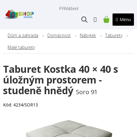
Přejít
na
Přihlášení
obsah
NÁKUPNÍ
KOŠÍK
Dům a zahrada
Domácnost
Nábytek
Taburety
Malé taburety
Taburet Kostka 40 × 40 s
úložným prostorem -
studeně hnědý
Soro 91
Kód:
4234/SOR13