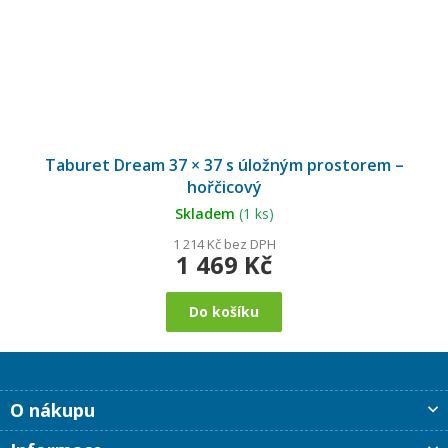
Taburet Dream 37 × 37 s úložným prostorem –
hořčicový
Skladem
(1 ks)
1 214 Kč bez DPH
1 469 Kč
Do košíku
Z
O nákupu
á
p