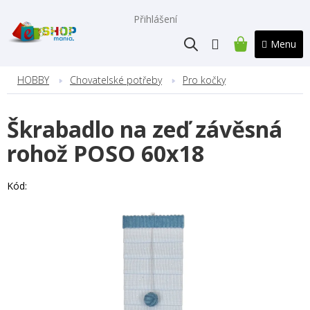
Přejít
na
Přihlášení
obsah
NÁKUPNÍ
KOŠÍK
HOBBY
Chovatelské potřeby
Pro kočky
Škrabadlo na zeď závěsná
rohož POSO 60x18
Kód: