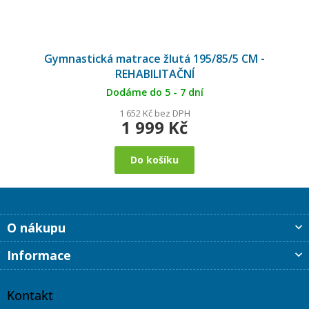
Gymnastická matrace žlutá 195/85/5 CM -
REHABILITAČNÍ
Dodáme do 5 - 7 dní
1 652 Kč bez DPH
1 999 Kč
Do košíku
Z
O nákupu
á
p
Informace
a
t
í
Kontakt