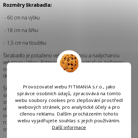
Rozměry škrabadla:
- 60 cm na výšku
- 18 cm na šířku
- 1,5 cm na tloušťku
Škrabadlo je potaženo velmi příjemnou a nadýchanou
velurovou látkou Petproof, která se vyznačuje zvýšenou
odolností proti poškrábání a tahání nití v důsledku zvířecích
drápů.
Provozovatel webu FITMANIA s.r.o., jako
Škrabadlo je zakončeno látkami skupiny Pet Friendly, jedná
správce osobních údajů, zpracovává na tomto
se o látky šetrné k domácím mazlíčkům, umožňují velmi
webu soubory cookies pro zlepšování prostředí
snadné odstranění chlupů a zabraňují jejich ulpívání na
webových stránek, pro analytické účely a pro
vnitřní straně látky, výrobky z této skupiny byly podrobeny
cílenou reklamu. Dalším procházením tohoto
odborným laboratorním testům ověřujícím odolnost proti
webu vyjadřujete souhlas s jejich používáním.
roztažení vlivem škrábání. Vyznačují se vyšší odolností a
Další informace
snadným čištěním.