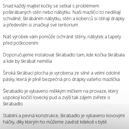
Snad každý majitel kočky se setkal s problémem
poškrábaných stěn nebo nábytku. Naši mazlíčci to nedělají
schválně; škrábáním nábytku, stěn a koberců si otírají drápky
a především si značkují své teritorium.
Náš výrobek vám pomůže ochránit stěny, nábytek a tapety
před poškozením.
Doporučujeme instalovat škrabadlo tam, kde kočka škrábala
a kde by škrábat neměla.
Široká škrábací plocha je vyrobena ze silné a velmi odolné
pásky, která je plně bezpečná pro drápky vašeho mazlíčka.
Škrabadlo je vybaveno měkkým míčkem na provaze, který
uspokojí kočičí lovecký pud a zvýší tak zájem zvířete o
škrabadlo.
Stabilní a pevná konstrukce, škrabadlo je vybaveno kovovými
háčky, díky kterým ho můžeme zavěsit kdekoli v bytě.