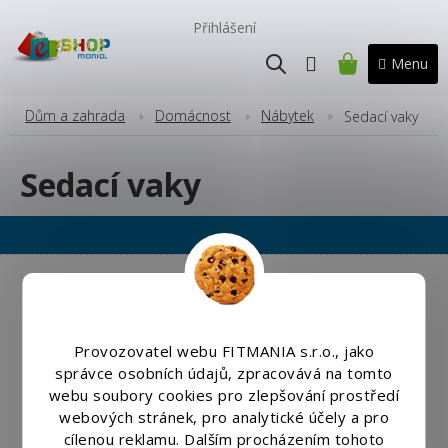
Přejít
na
Přihlášení
obsah
NÁKUPNÍ
KOŠÍK
Dům a zahrada
Domácnost
Nábytek
Sedací vaky
Sedací vaky
Copyright 2026
Eshopmania.cz
. Všechna práva vyhrazena.
Upravit nastavení cookies
Vytvořil
Shoptet
|
Nakódoval eshopGuru
Provozovatel webu FITMANIA s.r.o., jako
správce osobních údajů, zpracovává na tomto
webu soubory cookies pro zlepšování prostředí
webových stránek, pro analytické účely a pro
cílenou reklamu. Dalším procházením tohoto