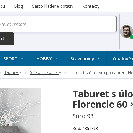
odu
Blog
Často kladené dotazy
Kontakty
SPORT
HOBBY
Stavebniny
Obalové 
Taburety
Střední taburety
Taburet s úložným prostorem Fl
Taburet s ú
Florencie 60
Soro 93
Kód:
4859/93