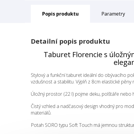
Popis
Parametry
Detailní popis produktu
Taburet Florencie s úložn
elega
Stylový a funkční taburet ideální do obývacího p
vzdušnost a stabilitu. Výplň z 8cm elastické pěny 
Úložný prostor (22 l) pojme deku, polštáře nebo h
Čistý vzhled a nadčasový design vhodný pro modern
materiálů.
Potah SORO typu Soft Touch má jemnou strukturu