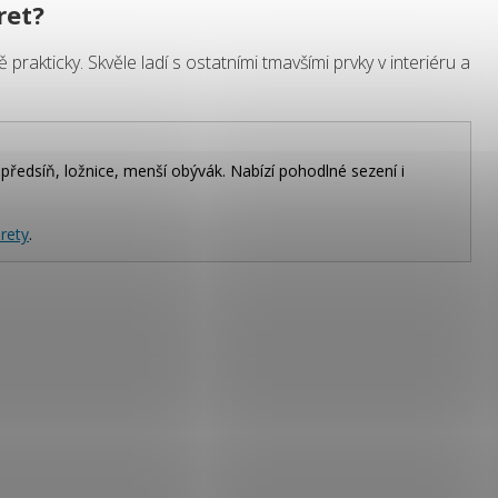
ret
?
akticky. Skvěle ladí s ostatními tmavšími prvky v interiéru a
edsíň, ložnice, menší obývák. Nabízí pohodlné sezení i
rety
.