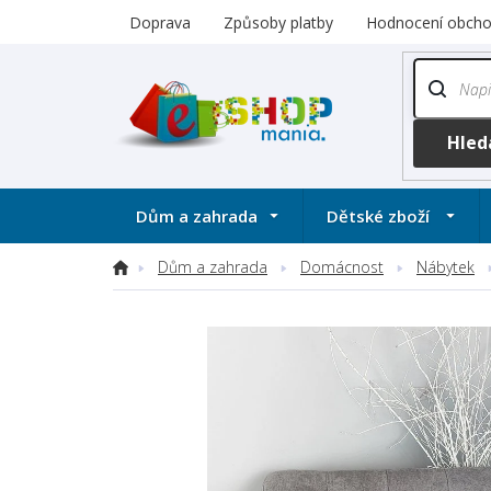
Přejít
Doprava
Způsoby platby
Hodnocení obch
na
obsah
Dům a zahrada
Dětské zboží
Dům a zahrada
Domácnost
Nábytek
Domů