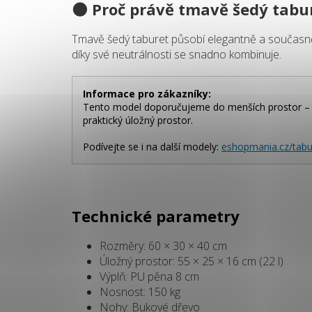
🌑 Proč právě
tmavě šedý tabu
Tmavě šedý taburet působí elegantně a současně pr
díky své neutrálnosti se snadno kombinuje.
Informace pro zákazníky:
Tento model doporučujeme do menších prostor – př
praktický úložný prostor.
Podívejte se i na další modely:
eshopmania.cz/tabu
Technické parametry
Rozměry: 60 × 30 × 40 cm
Úložný prostor: 55 × 25 × 16 cm (22 l)
Výplň: PU pěna 8 cm
Nosnost: 150 kg
Nohy: Bukové dřevo