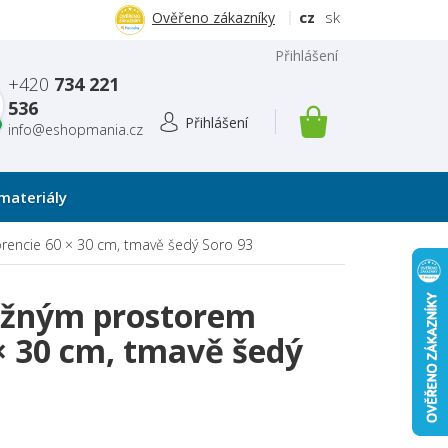
cz
sk
Ověřeno zákazníky
Přihlášení
+420
734 221
536
info@eshopmania.cz
NÁKUPNÍ
KOŠÍK
materiály
orencie 60 × 30 cm, tmavě šedý
Soro 93
ložným prostorem
 × 30 cm, tmavě šedý