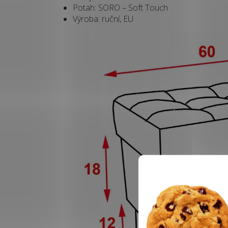
Potah: SORO – Soft Touch
Výroba: ruční, EU