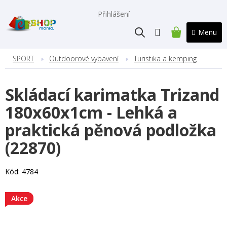
Přejít
na
Přihlášení
obsah
NÁKUPNÍ
KOŠÍK
SPORT
Outdoorové vybavení
Turistika a kemping
Skládací karimatka Trizand
180x60x1cm - Lehká a
praktická pěnová podložka
(22870)
Kód:
4784
Akce
Akce