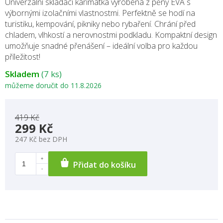
Univerzální skládací karimatka vyrobená z pěny EVA s
výbornými izolačními vlastnostmi. Perfektně se hodí na
turistiku, kempování, pikniky nebo rybaření. Chrání před
chladem, vlhkostí a nerovnostmi podkladu. Kompaktní design
umožňuje snadné přenášení – ideální volba pro každou
příležitost!
Skladem
(7 ks)
můžeme doručit do
11.8.2026
419 Kč
299 Kč
247 Kč bez DPH
Přidat do košíku