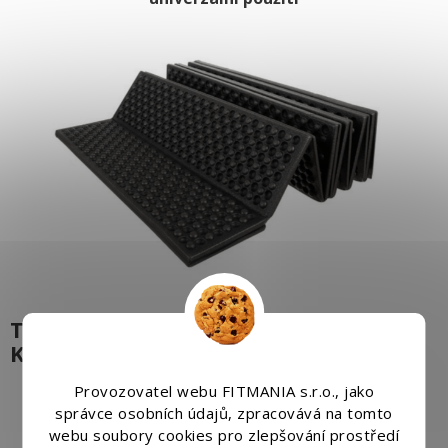
TLUSTÁ A SKLÁDACÍ KARIMATKA PRO
KAŽDOU PŘÍLEŽITOST
Provozovatel webu FITMANIA s.r.o., jako
Široké využití
– Tato skládací karimatka je ideální
správce osobních údajů, zpracovává na tomto
volbou pro turistiku, rybaření, domácí použití,
webu soubory cookies pro zlepšování prostředí
kempování či pikniky. Perfektně poslouží při