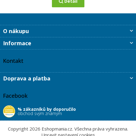
Detail
Z
O nákupu
á
p
Informace
a
t
í
Kontakt
Doprava a platba
Facebook
% zákazníků by doporučilo
obchod svým známým
Copyright 2026
Eshopmania.cz
. Všechna práva vyhrazena.
Upravit nastavení cookies