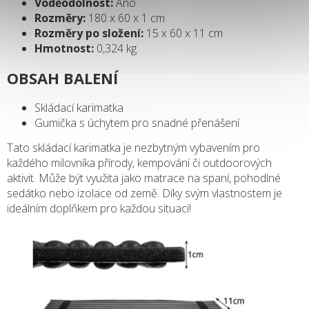
Voděodolnost:
Ano
Rozměry:
180 x 60 x 1 cm
Rozměry po složení:
15 x 60 x 11 cm
Hmotnost:
0,324 kg
OBSAH BALENÍ
Skládací karimatka
Gumička s úchytem pro snadné přenášení
Tato skládací karimatka je nezbytným vybavením pro
každého milovníka přírody, kempování či outdoorových
aktivit. Může být využita jako matrace na spaní, pohodlné
sedátko nebo izolace od země. Díky svým vlastnostem je
ideálním doplňkem pro každou situaci!