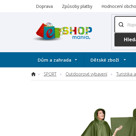
Přejít
Doprava
Způsoby platby
Hodnocení obch
na
obsah
Dům a zahrada
Dětské zboží
SPORT
Outdoorové vybavení
Turistika
Domů