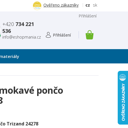
cz
sk
Ověřeno zákazníky
Přihlášení
+420
734 221
536
info@eshopmania.cz
NÁKUPNÍ
KOŠÍK
materiály
omokavé pončo
8
čo Trizand 24278