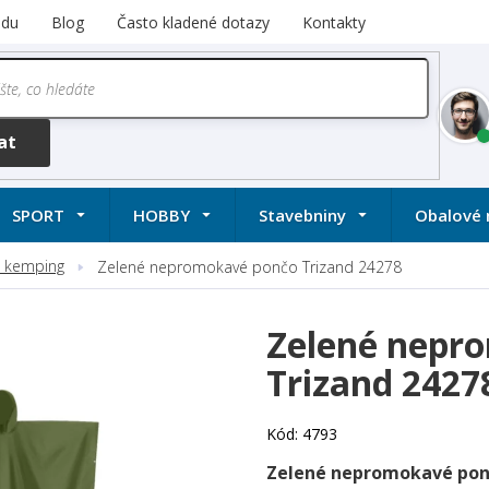
odu
Blog
Často kladené dotazy
Kontakty
SPORT
HOBBY
Stavebniny
Obalové 
 a kemping
Zelené nepromokavé pončo Trizand 24278
Zelené nepr
Trizand 2427
Kód:
4793
Zelené nepromokavé pon