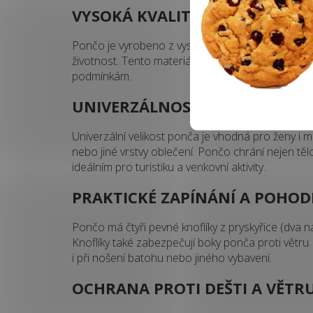
VYSOKÁ KVALITA MATERIÁLU 
Pončo je vyrobeno z vysoce kvalitního PVC, které
životnost. Tento materiál je snadno omyvatelný,
podmínkám.
UNIVERZÁLNOST A FUNKČNOS
Univerzální velikost ponča je vhodná pro ženy i 
nebo jiné vrstvy oblečení. Pončo chrání nejen tělo
ideálním pro turistiku a venkovní aktivity.
PRAKTICKÉ ZAPÍNÁNÍ A POHOD
Pončo má čtyři pevné knoflíky z pryskyřice (dva na
Knoflíky také zabezpečují boky ponča proti větru
i při nošení batohu nebo jiného vybavení.
OCHRANA PROTI DEŠTI A VĚTR