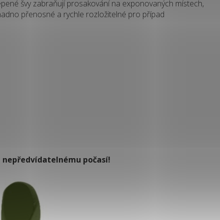
epené švy zabraňují prosakování na exponovaných místech,
nadno přenosné a rychle rozložitelné pro případ
 a nepředvídatelnému počasí!