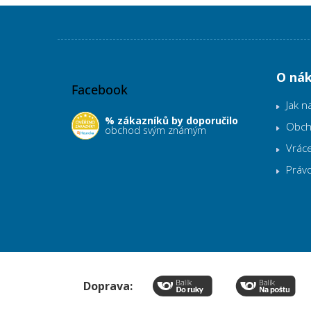
Z
á
p
O ná
Facebook
a
t
Jak n
í
% zákazníků by doporučilo
Obch
obchod svým známým
Vráce
Práv
Doprava: