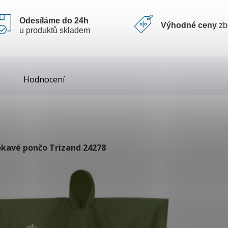
Odesíláme do 24h
Výhodné ceny
zb
u produktů skladem
Hodnocení
kavé pončo Trizand 24278