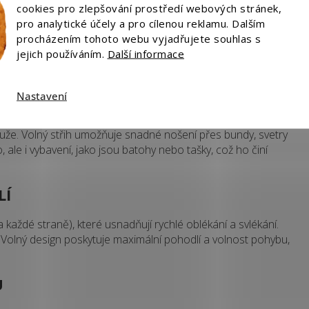
cookies pro zlepšování prostředí webových stránek,
A ODOLNOST
pro analytické účely a pro cílenou reklamu. Dalším
procházením tohoto webu vyjadřujete souhlas s
 zajišťuje výjimečnou odolnost proti roztržení a dlouhou
jejich používáním.
Další informace
 nepropouští vodu a odolá i náročným povětrnostním
Nastavení
T
muže. Volný střih umožňuje snadné nošení přes bundy, svetry
, ale i vybavení, jako jsou batohy nebo tašky, což ho činí
LÍ
 každé straně), které usnadňují rychlé oblékání a svlékání.
. Volný design poskytuje maximální pohodlí a volnost pohybu,
U