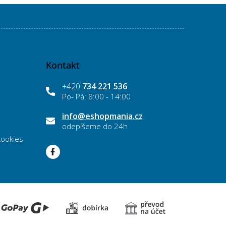
Kontakt
+420
734 221 536
info
@
eshopmania.cz
cookies