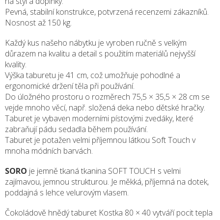
na styl a doplňky.
Pevná, stabilní konstrukce, potvrzená recenzemi zákazníků.
Nosnost až 150 kg.
Každý kus našeho nábytku je vyroben ručně s velkým
důrazem na kvalitu a detail s použitím materiálů nejvyšší
kvality.
Výška taburetu je 41 cm, což umožňuje pohodlné a
ergonomické držení těla při používání.
Do úložného prostoru o rozměrech 75,5 × 35,5 × 28 cm se
vejde mnoho věcí, např. složená deka nebo dětské hračky.
Taburet je vybaven moderními pístovými zvedáky, které
zabraňují pádu sedadla během používání.
Taburet je potažen velmi příjemnou látkou Soft Touch v
mnoha módních barvách.
SORO
je jemně tkaná tkanina SOFT TOUCH s velmi
zajímavou, jemnou strukturou. Je měkká, příjemná na dotek,
poddajná s lehce velurovým vlasem.
Čokoládově hnědý taburet Kostka 80 × 40 vytváří pocit tepla