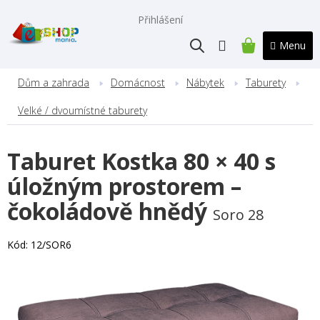
Přejít
na
Přihlášení
obsah
NÁKUPNÍ
KOŠÍK
Dům a zahrada
Domácnost
Nábytek
Taburety
Velké / dvoumístné taburety
Taburet Kostka 80 × 40 s
úložným prostorem –
čokoládově hnědý
Soro 28
Kód:
12/SOR6