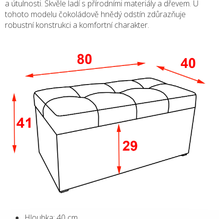
a útulnosti. Skvěle ladí s přírodními materiály a dřevem. U
tohoto modelu čokoládově hnědý odstín zdůrazňuje
robustní konstrukci a komfortní charakter.
Hloubka: 40 cm