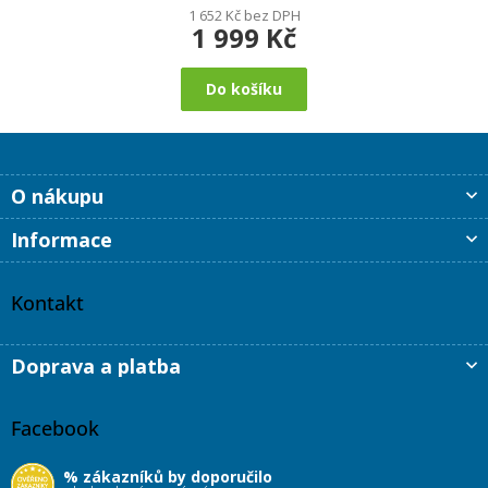
1 652 Kč bez DPH
1 999 Kč
Do košíku
Z
O nákupu
á
p
Informace
a
t
í
Kontakt
Doprava a platba
Facebook
% zákazníků by doporučilo