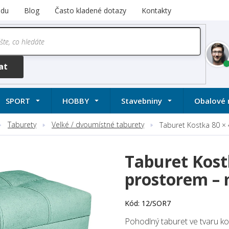
odu
Blog
Často kladené dotazy
Kontakty
SPORT
HOBBY
Stavebniny
Obalové 
Taburety
Velké / dvoumístné taburety
Taburet Kostka 80 ×
Taburet Kost
prostorem –
Kód:
12/SOR7
Pohodlný taburet ve tvaru k