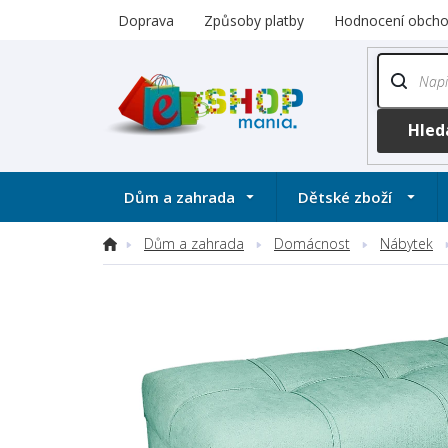
Přejít
Doprava
Způsoby platby
Hodnocení obch
na
obsah
Dům a zahrada
Dětské zboží
Dům a zahrada
Domácnost
Nábytek
Domů