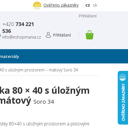
cz
sk
Ověřeno zákazníky
Přihlášení
+420
734 221
536
info@eshopmania.cz
NÁKUPNÍ
KOŠÍK
materiály
 40 s úložným prostorem – mátový
Soro 34
ka 80 × 40 s úložným
 mátový
Soro 34
ostky 80×40 s úložným prostorem a pístovými