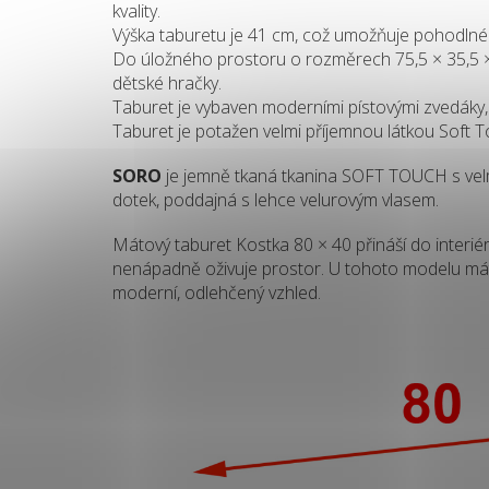
kvality.
Výška taburetu je 41 cm, což umožňuje pohodlné a
Do úložného prostoru o rozměrech 75,5 × 35,5 ×
dětské hračky.
Taburet je vybaven moderními pístovými zvedáky,
Taburet je potažen velmi příjemnou látkou Soft
SORO
je jemně tkaná tkanina SOFT TOUCH s velm
dotek, poddajná s lehce velurovým vlasem.
Mátový taburet Kostka 80 × 40 přináší do interié
nenápadně oživuje prostor. U tohoto modelu máto
moderní, odlehčený vzhled.