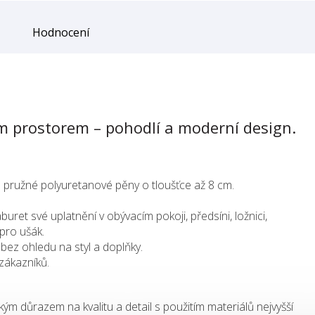
Hodnocení
m prostorem – pohodlí a moderní design.
e pružné polyuretanové pěny o tloušťce až 8 cm.
uret své uplatnění v obývacím pokoji, předsíni, ložnici,
pro ušák.
ez ohledu na styl a doplňky.
zákazníků.
ým důrazem na kvalitu a detail s použitím materiálů nejvyšší