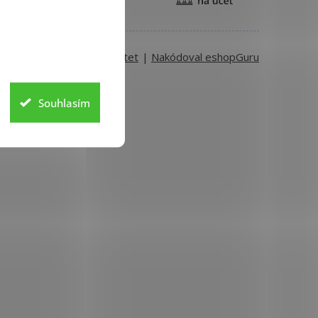
Vytvořil
Shoptet
|
Nakódoval eshopGuru
Souhlasím