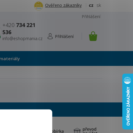
cz
sk
Ověřeno zákazníky
Přihlášení
+420
734 221
536
info@eshopmania.cz
NÁKUPNÍ
KOŠÍK
materiály