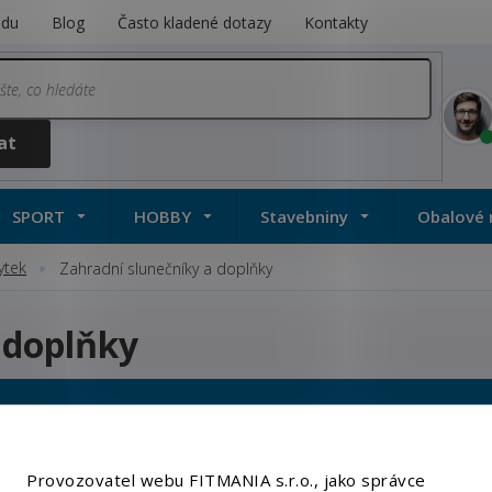
odu
Blog
Často kladené dotazy
Kontakty
SPORT
HOBBY
Stavebniny
Obalové 
ytek
Zahradní slunečníky a doplňky
 doplňky
Provozovatel webu FITMANIA s.r.o., jako správce
Platba: