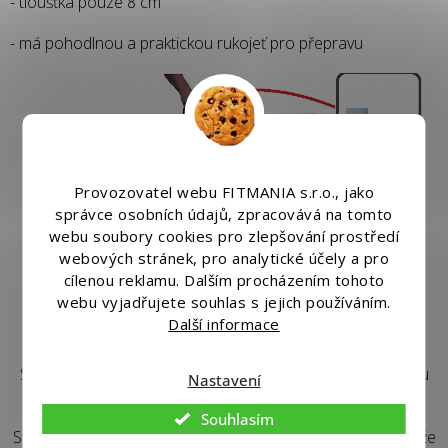
- tloušťka pouze 8 cm
- má pohodlnou a praktickou rukojeť pro přepravu
Provozovatel webu FITMANIA s.r.o., jako
správce osobních údajů, zpracovává na tomto
webu soubory cookies pro zlepšování prostředí
webových stránek, pro analytické účely a pro
cílenou reklamu. Dalším procházením tohoto
webu vyjadřujete souhlas s jejich používáním.
Další informace
Přeprava a skladování:
Speciální a praktické přepravní madlo v kombinaci s nízkou
Nastavení
hmotností umožňuje volné přenášení stolu.
Souhlasím
Stůl je vybaven rychloskládacím spojovacím systémem, takže