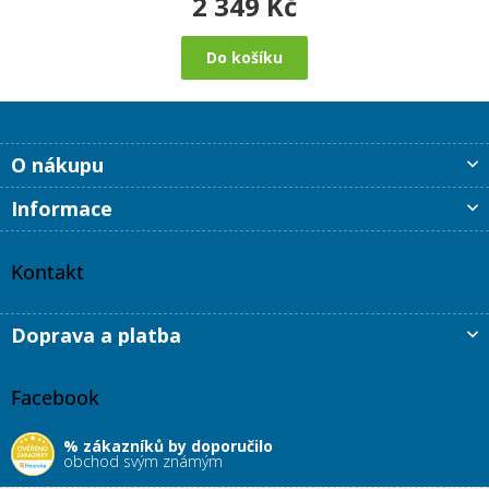
2 349 Kč
Do košíku
Z
O nákupu
á
p
Informace
a
t
í
Kontakt
Doprava a platba
Facebook
% zákazníků by doporučilo
obchod svým známým