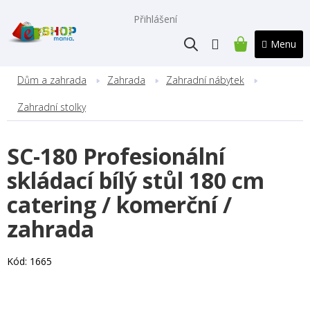
Přejít
na
Přihlášení
obsah
NÁKUPNÍ
KOŠÍK
Dům a zahrada
Zahrada
Zahradní nábytek
Zahradní stolky
SC-180 Profesionální
skládací bílý stůl 180 cm
catering / komerční /
zahrada
Kód:
1665