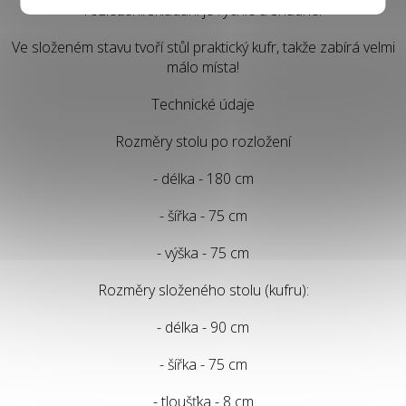
rozložení/skládání je rychlé a snadné.
Ve složeném stavu tvoří stůl praktický kufr, takže zabírá velmi
málo místa!
Technické údaje
Rozměry stolu po rozložení
- délka - 180 cm
- šířka - 75 cm
- výška - 75 cm
Rozměry složeného stolu (kufru):
- délka - 90 cm
- šířka - 75 cm
- tloušťka - 8 cm