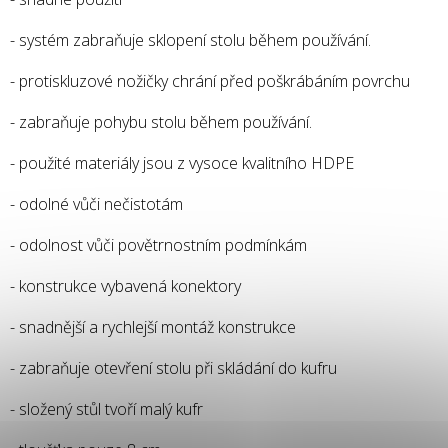
- systém zabraňuje sklopení stolu během používání.
- protiskluzové nožičky chrání před poškrábáním povrchu
- zabraňuje pohybu stolu během používání.
- použité materiály jsou z vysoce kvalitního HDPE
- odolné vůči nečistotám
- odolnost vůči povětrnostním podmínkám
- konstrukce vybavená konektory
- snadnější a rychlejší montáž konstrukce
- zabraňuje otevření stolu při skládání do kufru
- složený stůl tvoří malý kufr