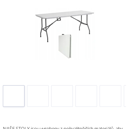
NAŠE STOLY jsou vyrobeny z nejkvalitnějších materiálů, aby