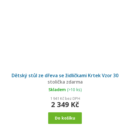
Průměrné
hodnocení
Dětský stůl ze dřeva se židličkami Krtek Vzor 30
produktu
je
stolička zdarma
5,0
z
5
Skladem
(>10 ks)
hvězdiček.
1 941 Kč bez DPH
2 349 Kč
Do košíku