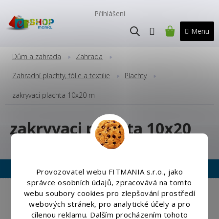
Přejít
na
Přihlášení
obsah
NÁKUPNÍ
KOŠÍK
Dům a zahrada
Zahrada
Zahradní plachty, fólie a textilie
Plachty
zakryvaci plachta 10x20 m
zakryvaci plachta 10x20
m
Provozovatel webu FITMANIA s.r.o., jako
správce osobních údajů, zpracovává na tomto
Copyright 2026
Eshopmania.cz
. Všechna práva vyhrazena.
webu soubory cookies pro zlepšování prostředí
Upravit nastavení cookies
webových stránek, pro analytické účely a pro
cílenou reklamu. Dalším procházením tohoto