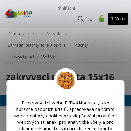
Přejít
na
Přihlášení
obsah
NÁKUPNÍ
KOŠÍK
Dům a zahrada
Zahrada
Zahradní plachty, fólie a textilie
Plachty
zakryvaci plachta 15x16 m
zakryvaci plachta 15x16
m
Provozovatel webu FITMANIA s.r.o., jako
správce osobních údajů, zpracovává na tomto
Copyright 2026
Eshopmania.cz
. Všechna práva vyhrazena.
webu soubory cookies pro zlepšování prostředí
Upravit nastavení cookies
webových stránek, pro analytické účely a pro
cílenou reklamu. Dalším procházením tohoto