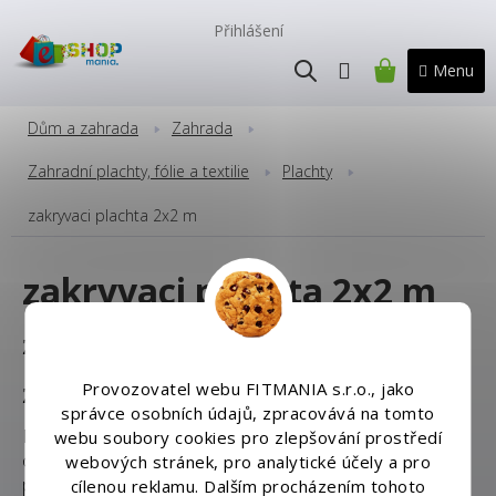
Přejít
na
Přihlášení
obsah
NÁKUPNÍ
KOŠÍK
Dům a zahrada
Zahrada
Zahradní plachty, fólie a textilie
Plachty
zakryvaci plachta 2x2 m
zakryvaci plachta 2x2 m
Zakrývací plachta
Provozovatel webu FITMANIA s.r.o., jako
Zakrývací plachta
správce osobních údajů, zpracovává na tomto
Naše plachty jsou vyrobeny z polypropylenu,
webu soubory cookies pro zlepšování prostředí
oboustranně pokryté vrstvou polyetylénu, která chrání
webových stránek, pro analytické účely a pro
proti dešti, sněhu, větru a slunci!
cílenou reklamu. Dalším procházením tohoto