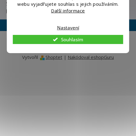
Stříbrná barva odráží sluneční paprsky, čímž zabraňuje
webu vyjadřujete souhlas s jejich používáním.
přehřívání pod plachtou. Plachta obsahuje UV filtr.
Další informace
Nastavení
Copyright 2026
Eshopmania.cz
. Všechna práva vyhrazena.
Souhlasím
Upravit nastavení cookies
Vytvořil
Shoptet
|
Nakódoval eshopGuru