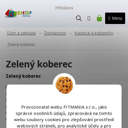
Přejít
na
Přihlášení
obsah
NÁKUPNÍ
KOŠÍK
Dům a zahrada
Domácnost
Koberce a koberečky
Zelený koberec
Zelený koberec
Zelený koberec
Plyšový kusový koberec SHOCK
je určen všem, pro
které tradiční koberce shaggy nesplňují vše to, co od
koberce očekávají! Zapomeňte na těžké koberce v
nudných barvách! Máme pro Vás příjemný na dotek,
Provozovatel webu FITMANIA s.r.o., jako
měkký a teplý koberec
SHOCK,
který rozzáří každou
správce osobních údajů, zpracovává na tomto
místnost!
webu soubory cookies pro zlepšování prostředí
webových stránek, pro analytické účely a pro