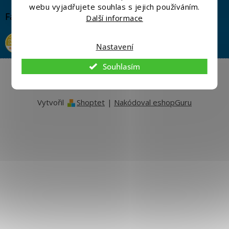
webu vyjadřujete souhlas s jejich používáním.
Facebook
Další informace
% zákazníků by doporučilo
obchod svým známým
Nastavení
Souhlasím
Copyright 2026
Eshopmania.cz
. Všechna práva vyhrazena.
Upravit nastavení cookies
Vytvořil
Shoptet
|
Nakódoval eshopGuru