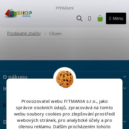
Přejít
na
Přihlášení
obsah
NÁKUPNÍ
KOŠÍK
Prodávané značky
Citizen
Z
O nákupu
á
p
Informace
a
t
Provozovatel webu FITMANIA s.r.o., jako
í
Kontakt
správce osobních údajů, zpracovává na tomto
webu soubory cookies pro zlepšování prostředí
webových stránek, pro analytické účely a pro
Doprava a platba
cílenou reklamu. Dalším procházením tohoto