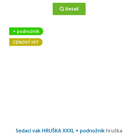
Detail
+ podnožník
CENOVÝ HIT
Průměrné
hodnocení
Sedací vak HRUŠKA XXXL + podnožník
hruška
produktu
je