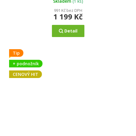
5
Skladem
(1 ks)
hvězdiček.
991 Kč bez DPH
1 199 Kč
Detail
Tip
+ podnožník
CENOVÝ HIT