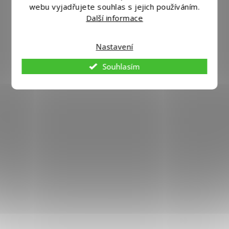
webu vyjadřujete souhlas s jejich používáním.
1 652 Kč bez DPH
1 999 Kč
Další informace
Do košíku
Nastavení
Souhlasím