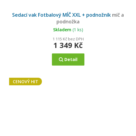
Průměrné
hodnocení
Sedací vak Fotbalový MÍČ XXL + podnožník
míč a
produktu
je
podnožka
5,0
z
5
Skladem
(1 ks)
hvězdiček.
1 115 Kč bez DPH
1 349 Kč
Detail
CENOVÝ HIT