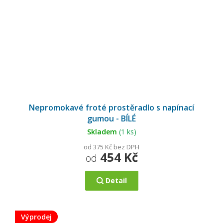
Průměrné
hodnocení
Nepromokavé froté prostěradlo s napínací
produktu
je
gumou - BÍLÉ
5,0
z
5
Skladem
(1 ks)
hvězdiček.
od 375 Kč bez DPH
454 Kč
od
Detail
Výprodej