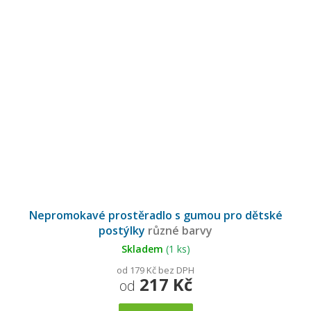
Průměrné
hodnocení
Nepromokavé prostěradlo s gumou pro dětské
produktu
je
postýlky
různé barvy
5,0
z
5
Skladem
(1 ks)
hvězdiček.
od 179 Kč bez DPH
217 Kč
od