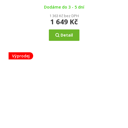
5,0
z
5
Dodáme do 3 - 5 dní
hvězdiček.
1 363 Kč bez DPH
1 649 Kč
Detail
Výprodej