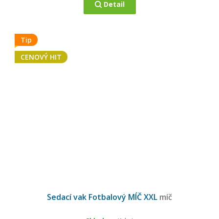
Detail
Tip
CENOVÝ HIT
Průměrné
hodnocení
Sedací vak Fotbalový MÍČ XXL
míč
produktu
je
5,0
z