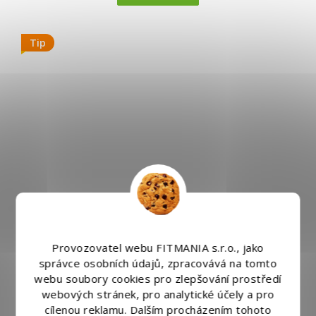
Tip
Provozovatel webu FITMANIA s.r.o., jako
správce osobních údajů, zpracovává na tomto
Gymnastická matrace šedá 195/85/5 CM -
webu soubory cookies pro zlepšování prostředí
REHABILITAČNÍ
webových stránek, pro analytické účely a pro
Dodáme do 5 - 7 dní
cílenou reklamu. Dalším procházením tohoto