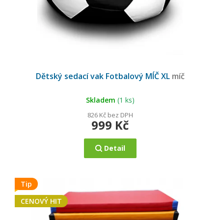
u
k
t
ů
Průměrné
hodnocení
Dětský sedací vak Fotbalový MÍČ XL
míč
produktu
je
4,9
z
5
Skladem
(1 ks)
hvězdiček.
826 Kč bez DPH
999 Kč
Detail
Tip
CENOVÝ HIT