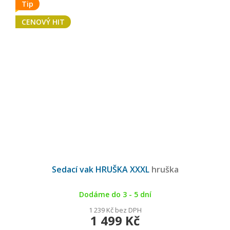
Tip
CENOVÝ HIT
Průměrné
hodnocení
Sedací vak HRUŠKA XXXL
hruška
produktu
je
5,0
z
5
Dodáme do 3 - 5 dní
hvězdiček.
1 239 Kč bez DPH
1 499 Kč