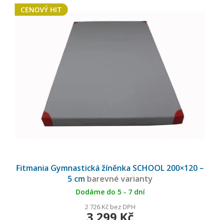
CENOVÝ HIT
Fitmania Gymnastická žíněnka SCHOOL 200×120 –
5 cm
barevné varianty
Dodáme do 5 - 7 dní
2 726 Kč bez DPH
3 299 Kč