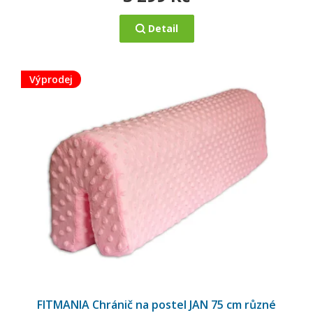
Detail
Výprodej
Průměrné
hodnocení
FITMANIA Chránič na postel JAN 75 cm různé
produktu