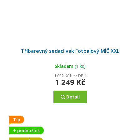
Průměrné
hodnocení
Tříbarevný sedací vak Fotbalový MÍČ XXL
produktu
je
5,0
z
5
Skladem
(1 ks)
hvězdiček.
1 032 Kč bez DPH
1 249 Kč
Detail
Tip
+ podnožník