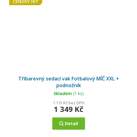
CENOVÝ HIT
Průměrné
hodnocení
Tříbarevný sedací vak Fotbalový MÍČ XXL +
produktu
je
podnožník
5,0
z
5
Skladem
(1 ks)
hvězdiček.
1 115 Kč bez DPH
1 349 Kč
Detail