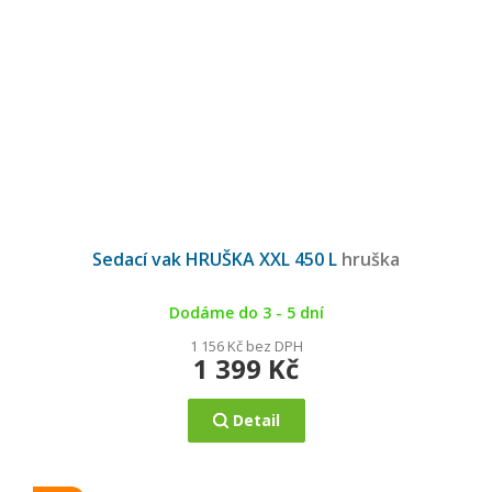
Průměrné
hodnocení
Sedací vak HRUŠKA XXL 450 L
hruška
produktu
je
4,8
z
5
Dodáme do 3 - 5 dní
hvězdiček.
1 156 Kč bez DPH
1 399 Kč
Detail