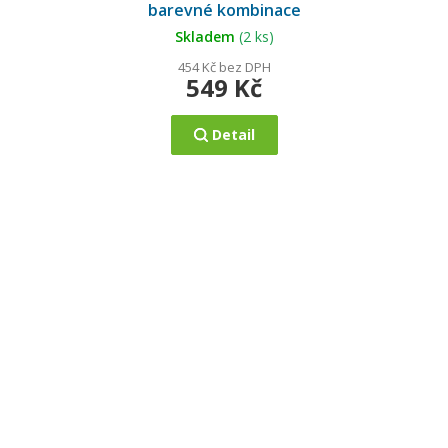
je
barevné kombinace
5,0
z
5
Skladem
(2 ks)
hvězdiček.
454 Kč bez DPH
549 Kč
Detail