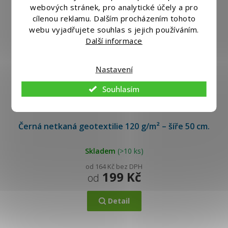
webových stránek, pro analytické účely a pro
cílenou reklamu. Dalším procházením tohoto
webu vyjadřujete souhlas s jejich používáním.
Další informace
Nastavení
Souhlasím
Černá netkaná geotextilie 120 g/m² – šíře 50 cm.
Skladem
(>10 ks)
od 164 Kč bez DPH
199 Kč
od
Detail