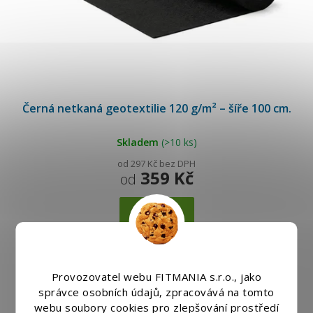
u
k
t
ů
Černá netkaná geotextilie 120 g/m² – šíře 100 cm.
Skladem
(>10 ks)
od 297 Kč bez DPH
359 Kč
od
Detail
Novinka
Provozovatel webu FITMANIA s.r.o., jako
správce osobních údajů, zpracovává na tomto
webu soubory cookies pro zlepšování prostředí