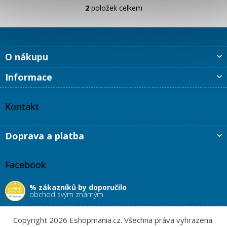
2
položek celkem
O
v
l
á
d
Z
O nákupu
a
á
c
p
Informace
í
a
p
t
r
í
Kontakt
v
k
y
Doprava a platba
v
ý
p
Facebook
i
s
u
% zákazníků by doporučilo
obchod svým známým
Copyright 2026
Eshopmania.cz
. Všechna práva vyhrazena.