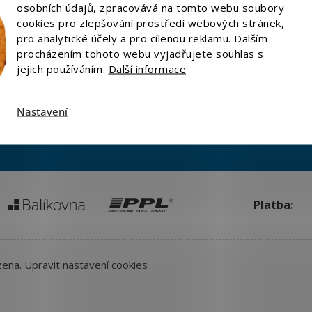
osobních údajů, zpracovává na tomto webu soubory
cookies pro zlepšování prostředí webových stránek,
akupovat
Kontakt
pro analytické účely a pro cílenou reklamu. Dalším
odní podmínky
Doprava
procházením tohoto webu vyjadřujete souhlas s
ní, výměna a reklamace
Platba
jejich používáním.
Další informace
o na odstoupení od smlouvy
Ochrana osobních údajů
Zásady používání souborů 
Nastavení
Platba:
zena.
Upravit nastavení cookies