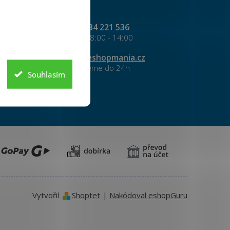
Kontakt
+420
734 221 536
info
@
eshopmania.cz
Souhlasím
cookies
Vytvořil
Shoptet
|
Nakódoval eshopGuru