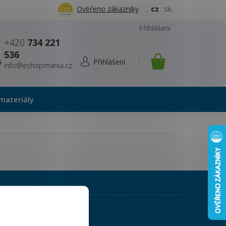
cz
sk
Ověřeno zákazníky
Přihlášení
+420
734 221
536
info@eshopmania.cz
NÁKUPNÍ
KOŠÍK
materiály