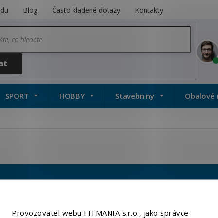
odu
Blog
Často kladené dotazy
Kontakty
SPORT
HOBBY
Stavebniny
Obalové 
Provozovatel webu FITMANIA s.r.o., jako správce
kupu
Informace