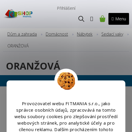
Přejít
na
Přihlášení
obsah
NÁKUPNÍ
KOŠÍK
Dům a zahrada
Domácnost
Nábytek
Sedací vaky
ORANŽOVÁ
ORANŽOVÁ
Copyright 2026
Eshopmania.cz
. Všechna práva vyhrazena.
Upravit nastavení cookies
Provozovatel webu FITMANIA s.r.o., jako
správce osobních údajů, zpracovává na tomto
Vytvořil
Shoptet
|
Nakódoval eshopGuru
webu soubory cookies pro zlepšování prostředí
webových stránek, pro analytické účely a pro
cílenou reklamu. Dalším procházením tohoto