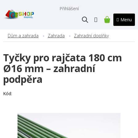
Přejít
na
Přihlášení
obsah
NÁKUPNÍ
KOŠÍK
Dům a zahrada
Zahrada
Zahradní doplňky
Tyčky pro rajčata 180 cm
Ø16 mm – zahradní
podpěra
Kód: