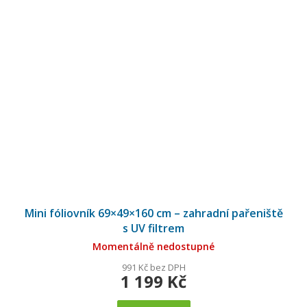
Mini fóliovník 69×49×160 cm – zahradní pařeniště
s UV filtrem
Momentálně nedostupné
991 Kč bez DPH
1 199 Kč