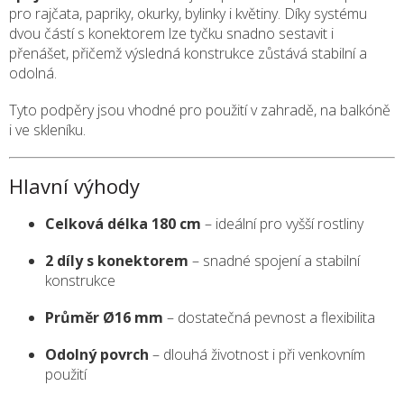
pro rajčata, papriky, okurky, bylinky i květiny. Díky systému
dvou částí s konektorem lze tyčku snadno sestavit i
přenášet, přičemž výsledná konstrukce zůstává stabilní a
odolná.
Tyto podpěry jsou vhodné pro použití v zahradě, na balkóně
i ve skleníku.
Hlavní výhody
Celková délka 180 cm
– ideální pro vyšší rostliny
2 díly s konektorem
– snadné spojení a stabilní
konstrukce
Průměr Ø16 mm
– dostatečná pevnost a flexibilita
Odolný povrch
– dlouhá životnost i při venkovním
použití