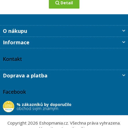
Detail
Z
O nákupu
á
p
Informace
a
t
í
Kontakt
Doprava a platba
Facebook
% zákazníků by doporučilo
obchod svým známým
Copyright 2026
Eshopmania.cz
. Všechna práva vyhrazena.