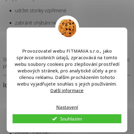
udržet stonky vzpřímené
zabránit ohýbání nebo lámání
podporovat zdravý růst rostlin
usnadnit péči i sklizeň
Provozovatel webu FITMANIA s.r.o., jako
správce osobních údajů, zpracovává na tomto
Stabilní konstrukce Ø16 mm zajišťuje spolehlivou oporu i pro
webu soubory cookies pro zlepšování prostředí
plodové rostliny jako rajčata nebo papriky.
webových stránek, pro analytické účely a pro
cílenou reklamu. Dalším procházením tohoto
Ideální pro
webu vyjadřujete souhlas s jejich používáním.
Další informace
rajčata, papriky a další zeleninu
Nastavení
bylinky a balkónové rostliny
Souhlasím
vysoké sazenice a květiny
skleník i zahradu