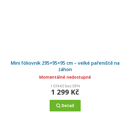
Mini fóliovník 295×95×95 cm – velké pařeniště na
záhon
Momentálně nedostupné
1 074 Kč bez DPH
1 299 Kč
Detail