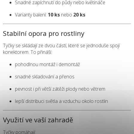
Snadné zapíchnutí do půdy nebo květináče
Varianty balení:
10 ks
nebo
20 ks
Stabilní opora pro rostliny
Tyčky se skládají ze dvou částí, které se jednoduše spojí
konektorem. To přináší:
pohodlnou montáž i demontáž
snadné skladování a přenos
pevnost i při větší zátěži plody nebo větrem
lepší distribuci světla a vzduchu okolo rostlin
Využití ve vaší zahradě
Tyčky pomáhají: